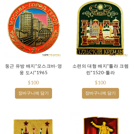
둥근 유방 배지"모스크바-영
소련의 대형 배지"툴라 크렘
웅 도시"1965
린"1520-툴라
$100
$100
장바구니에 담기
장바구니에 담기