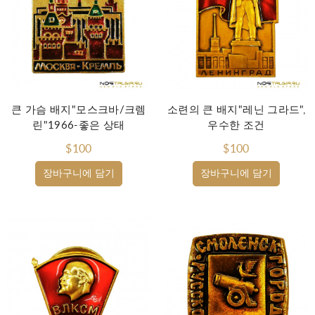
큰 가슴 배지"모스크바/크렘
소련의 큰 배지"레닌 그라드",
린"1966-좋은 상태
우수한 조건
$100
$100
장바구니에 담기
장바구니에 담기