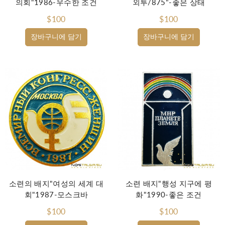
의회"1986-우수한 조건
외투/875"-좋은 상태
$100
$100
장바구니에 담기
장바구니에 담기
소련의 배지"여성의 세계 대
소련 배지"행성 지구에 평
회"1987-모스크바
화"1990-좋은 조건
$100
$100