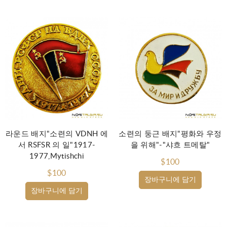
라운드 배지"소련의 VDNH 에
소련의 둥근 배지"평화와 우정
서 RSFSR 의 일"1917-
을 위해"-"샤흐 트메탈"
1977,Mytishchi
$100
$100
장바구니에 담기
장바구니에 담기