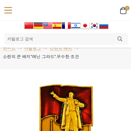
0
ホーム
카탈로그
소련의 배지
소련의 큰 배지"레닌 그라드",우수한 조건