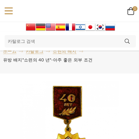
0
ホーム
카탈로그
소련의 배지
유방 배지"소련의 40 년"-아주 좋은 외부 조건