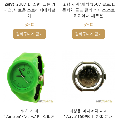
"Zarya"2009-B, 소련, 크롬 케
소형 시계"새벽"1509 볼트.1,
이스, 새로운 스토리지에서보
문서와 골드 컬러 케이스,스토
기
리지에서 새로운
$300
$200
장바구니에 담기
장바구니에 담기
쿼츠 시계
여성용 미니어처 시계
"Zaritron"/"Zarya"PL-실리콘
"Zarya"1509В.1, 가족 문서