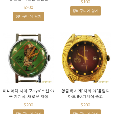
$100
$200
장바구니에 담기
장바구니에 담기
미니어처 시계 "Zarya"소련 야
황금색 시계"자리 야"올림피
구 기계식, 새로운 저장
아드 80,기계식,중고
$200
$200