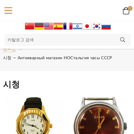
0
ホーム
시청 — Антикварный магазин НОСтальгия часы СССР
시청