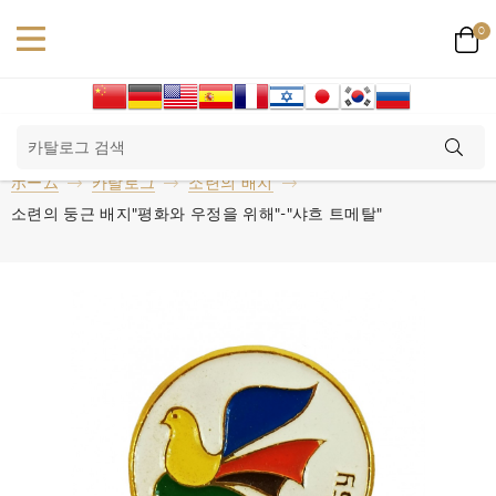
0
ホーム
카탈로그
소련의 배지
소련의 둥근 배지"평화와 우정을 위해"-"샤흐 트메탈"