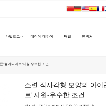
카탈로그
매장에 대하여
배달
연락처
콘"블라디미르"사원-우수한 조건
소련 직사각형 모양의 아이
르"사원-우수한 조건