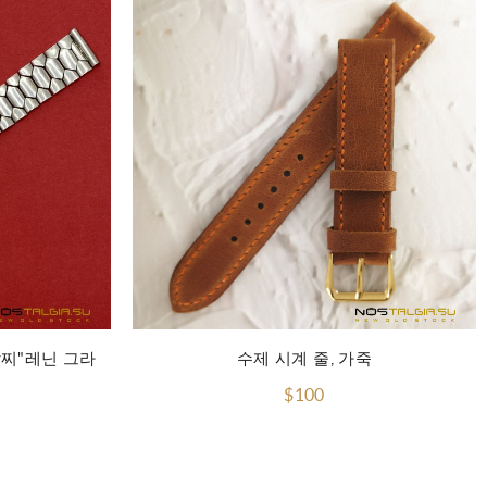
팔찌"레닌 그라
수제 시계 줄, 가죽
$100