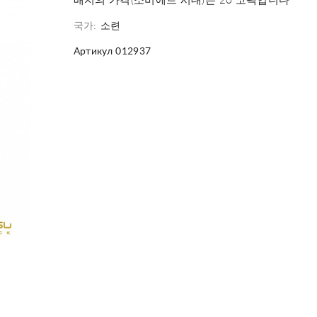
배지의 가격(소비에트 시대)은 20 코펙입니다
국가:
소련
Артикул 012937