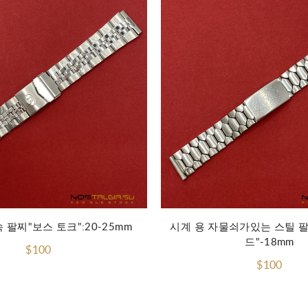
장바구니에 담기
 팔찌"보스 토크":20-25mm
시계 용 자물쇠가있는 스틸 
드"-18mm
$100
$100