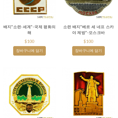
배지"소련-세계"-국제 평화의
소련 배지"베르 세 네프 스카
해
야 제방"-모스크바
$100
$100
장바구니에 담기
장바구니에 담기