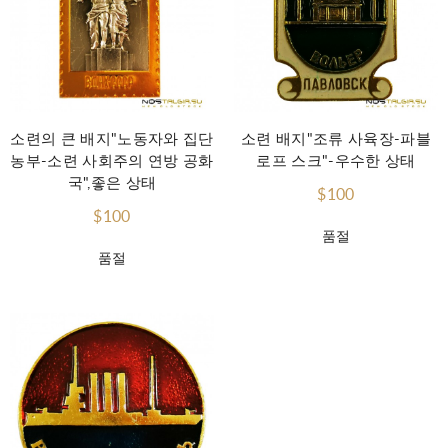
소련의 큰 배지"노동자와 집단
소련 배지"조류 사육장-파블
농부-소련 사회주의 연방 공화
로프 스크"-우수한 상태
국",좋은 상태
$100
$100
품절
품절