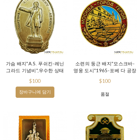
가슴 배지"A.S. 푸쉬킨-레닌
소련의 둥근 배지"모스크바-
그라드 기념비",우수한 상태
영웅 도시"1965-포베 다 공장
$100
$100
장바구니에 담기
품절