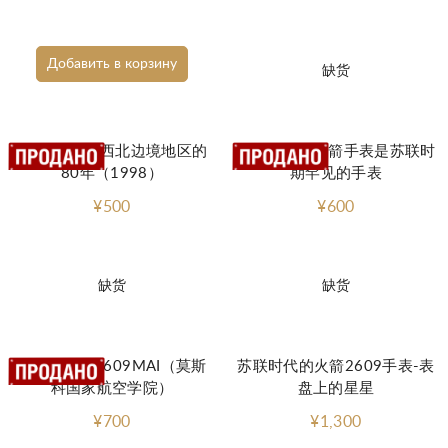
Добавить в корзину
缺货
Raketa手表-西北边境地区的
苏联劳力士火箭手表是苏联时
80年（1998）
期罕见的手表
¥500
¥600
缺货
缺货
观看Raketa2609MAI（莫斯
苏联时代的火箭2609手表-表
科国家航空学院）
盘上的星星
¥700
¥1,300