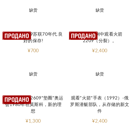
缺货
缺货
观看火箭2609苏联70年代.良
在实验案例中观看火箭
好的保存!
2209（分裂）。
¥700
¥2,400
缺货
缺货
机械手表火箭2609"垫圈"奥运
观看"火箭"手表（1992）-俄
会1980年在莫斯科，新的理
罗斯潜艇部队，从存储的新文
想
件
¥1,300
¥2,400