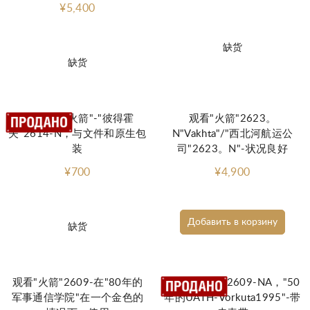
¥5,400
缺货
缺货
机械手表"火箭"-"彼得霍
观看"火箭"2623。
夫"2614-N，与文件和原生包
N"Vakhta"/"西北河航运公
装
司"2623。N"-状况良好
¥700
¥4,900
Добавить в корзину
缺货
观看"火箭"2609-在"80年的
机械表"火箭"2609-NA，"50
军事通信学院"在一个金色的
年的UATH-Vorkuta1995"-带