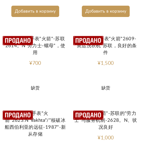
Добавить в корзину
Добавить в корзину
罕见的机械手表"火箭"-苏联
有趣的机械手表"火箭"2609-
2614。N"劳力士-螺母"，使
"奥运洗衣机"苏联，良好的条
用
件
¥700
¥1,500
缺货
缺货
稀有手表"火
独家手表"火箭"-苏联的"劳力
箭"2623.N"Vakhta"/"核破冰
士"与服务机制-2628。N、状
船西伯利亚的远征-1987"-新
况良好
从存储
¥1,000