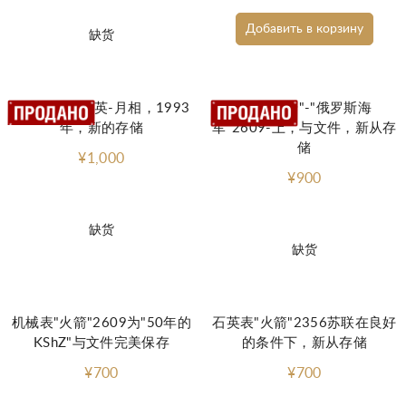
Добавить в корзину
缺货
观看"火箭"石英-月相，1993
手表"火箭"-"俄罗斯海
年，新的存储
军"2609-上，与文件，新从存
储
¥1,000
¥900
缺货
缺货
机械表"火箭"2609为"50年的
石英表"火箭"2356苏联在良好
KShZ"与文件完美保存
的条件下，新从存储
¥700
¥700