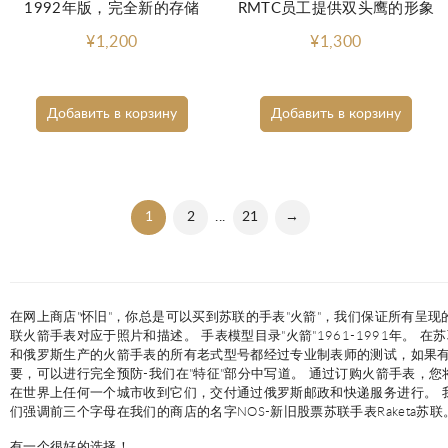
1992年版，完全新的存储
RMTC员工提供双头鹰的形象
¥1,200
¥1,300
Добавить в корзину
Добавить в корзину
1
2
...
21
→
在网上商店"怀旧"，你总是可以买到苏联的手表"火箭"，我们保证所有呈现
联火箭手表对应于照片和描述。 手表模型目录"火箭"1961-1991年。 在
和俄罗斯生产的火箭手表的所有老式型号都经过专业制表师的测试，如果
要，可以进行完全预防-我们在"特征"部分中写道。 通过订购火箭手表，您
在世界上任何一个城市收到它们，交付通过俄罗斯邮政和快递服务进行。 
们强调前三个字母在我们的商店的名字NOS-新旧股票苏联手表Raketa苏联
有一个很好的选择！