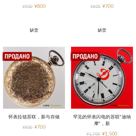
¥800
¥700
¥900
¥800
缺货
缺货
怀表拉链苏联，新与存储
罕见的怀表闪电的苏联"迪纳
摩"，新
¥700
¥800
¥1,500
¥1,700