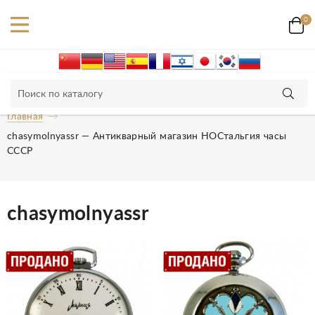
0
Главная
chasymolnyassr — Антикварный магазин НОСтальгия часы
СССР
chasymolnyassr