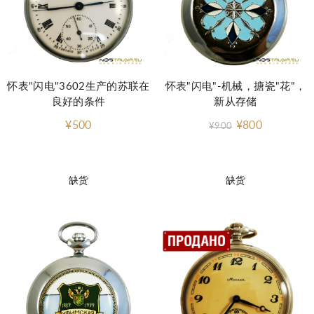
怀表"闪电"3602生产的苏联在
怀表"闪电"-机械，搪瓷"花"，
良好的条件
新从存储
¥500
¥800
¥900
缺货
缺货