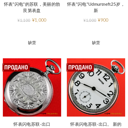
怀表"闪电"的苏联，美丽的勃
怀表"闪电"Udmurtneft25岁，
艮第表盘
新
¥1,000
¥900
¥1,100
¥1,000
缺货
缺货
怀表闪电苏联-出口
怀表闪电苏联-出口。 新的