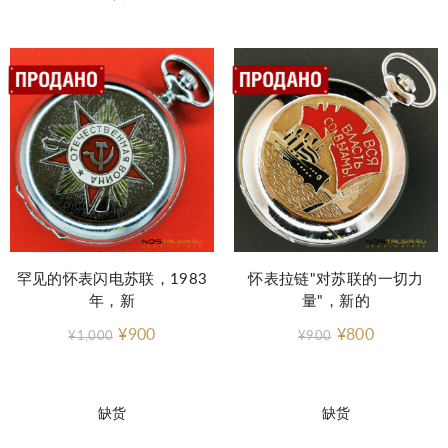
罕见的怀表闪电苏联，1983
怀表拉链"对苏联的一切力
年，新
量"，新的
¥900
¥800
¥1,000
¥900
缺货
缺货