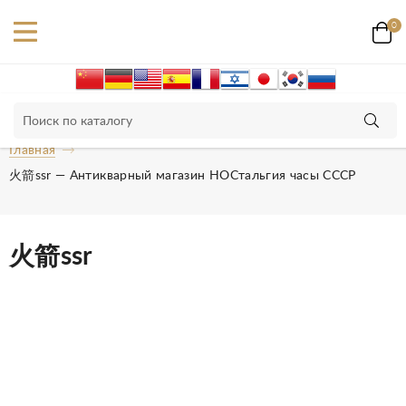
0
Главная
火箭ssr — Антикварный магазин НОСтальгия часы СССР
火箭ssr