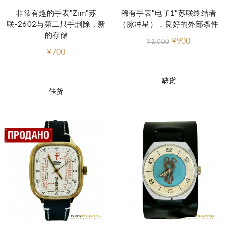
非常有趣的手表"Zim"苏
稀有手表"电子1"苏联终结者
联-2602与第二只手删除，新
（脉冲星），良好的外部条件
的存储
¥900
¥1,000
¥700
缺货
缺货