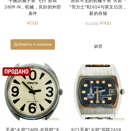
手腕防溅手表"飞行"苏联
苏联罕见的机械手表"火箭"-
2609-N，机械，良好的外部
"劳力士"R2614与英文日历，
条件
新的存储
¥500
¥900
¥1,000
Добавить в корзину
缺货
手表"火箭"2609-在苏联"大
出口手表"火箭"苏联2614。