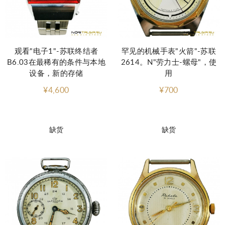
观看"电子1"-苏联终结者
罕见的机械手表"火箭"-苏联
B6.03在最稀有的条件与本地
2614。N"劳力士-螺母"，使
设备，新的存储
用
¥4,600
¥700
缺货
缺货