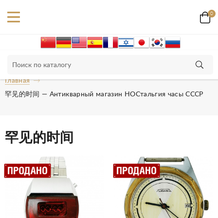
0
Главная
罕见的时间 — Антикварный магазин НОСтальгия часы СССР
罕见的时间