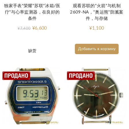
独家手表"荣耀"苏联"冰箱/医
观看苏联的"火箭"与机制
疗"与心率监测器，在良好的
2609-NA，"奥运熊"防溅案
条件
件，与存储
¥6,600
¥1,100
¥7,400
Добавить в корзину
缺货