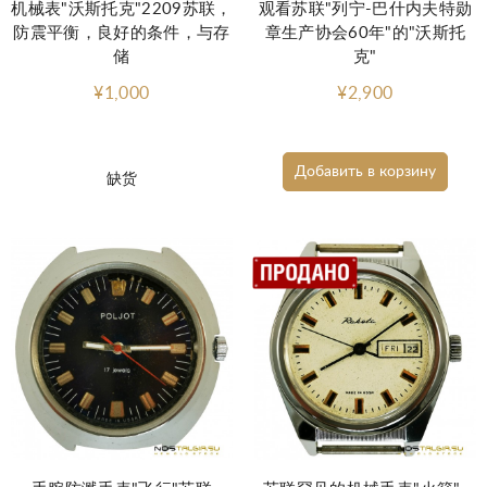
机械表"沃斯托克"2209苏联，
观看苏联"列宁-巴什内夫特勋
防震平衡，良好的条件，与存
章生产协会60年"的"沃斯托
储
克"
¥1,000
¥2,900
Добавить в корзину
缺货