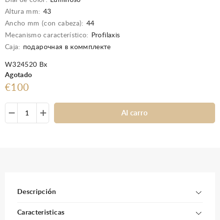
Dial de color:
Luminoso
Altura mm:
43
Ancho mm (con cabeza):
44
Mecanismo característico:
Profilaxis
Caja:
подарочная в коммплекте
W324520 Вх
Agotado
€100
Al carro
Descripción
Caracteristicas