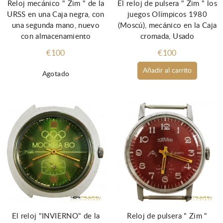
Reloj mecánico " Zim " de la
El reloj de pulsera " Zim " los
URSS en una Caja negra, con
juegos Olímpicos 1980
una segunda mano, nuevo
(Moscú), mecánico en la Caja
con almacenamiento
cromada, Usado
€100
€100
Añadir al carrito
Agotado
El reloj "INVIERNO" de la
Reloj de pulsera " Zim "