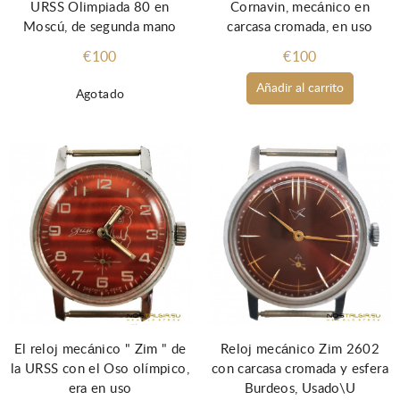
URSS Olimpiada 80 en
Cornavin, mecánico en
Moscú, de segunda mano
carcasa cromada, en uso
€100
€100
Añadir al carrito
Agotado
El reloj mecánico " Zim " de
Reloj mecánico Zim 2602
la URSS con el Oso olímpico,
con carcasa cromada y esfera
era en uso
Burdeos, Usado\U