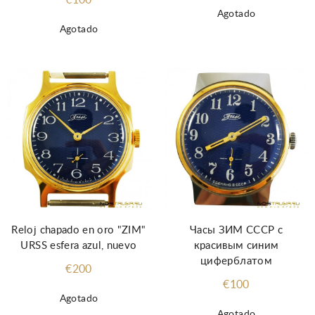
€100
Agotado
Agotado
Reloj chapado en oro "ZIM"
Часы ЗИМ СССР с
URSS esfera azul, nuevo
красивым синим
циферблатом
€200
€100
Agotado
Agotado