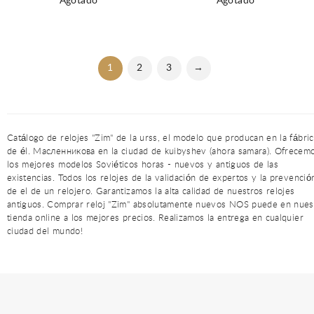
Agotado
Agotado
1
2
3
→
Catálogo de relojes "Zim" de la urss, el modelo que producan en la fábric
de él. Масленникова en la ciudad de kuibyshev (ahora samara). Ofrecem
los mejores modelos Soviéticos horas - nuevos y antiguos de las
existencias. Todos los relojes de la validación de expertos y la prevenció
de el de un relojero. Garantizamos la alta calidad de nuestros relojes
antiguos. Comprar reloj "Zim" absolutamente nuevos NOS puede en nues
tienda online a los mejores precios. Realizamos la entrega en cualquier
ciudad del mundo!