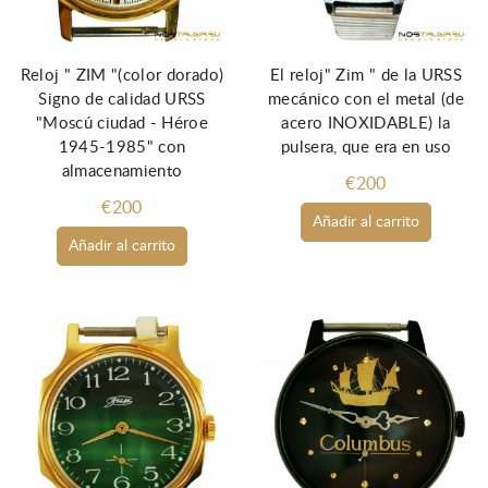
Reloj " ZIM "(color dorado)
El reloj" Zim " de la URSS
Signo de calidad URSS
mecánico con el metal (de
"Moscú ciudad - Héroe
acero INOXIDABLE) la
1945-1985" con
pulsera, que era en uso
almacenamiento
€200
€200
Añadir al carrito
Añadir al carrito