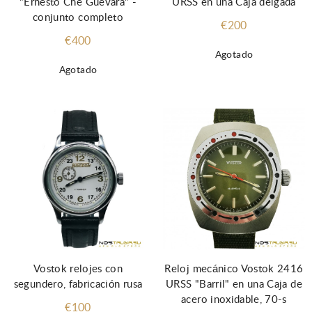
"Ernesto Che Guevara" -
URSS en una Caja delgada
conjunto completo
€200
€400
Agotado
Agotado
Vostok relojes con
Reloj mecánico Vostok 2416
segundero, fabricación rusa
URSS "Barril" en una Caja de
acero inoxidable, 70-s
€100