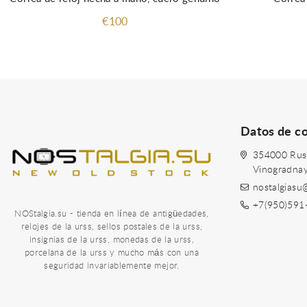
€100
Datos de c
354000 Rusia
Vinogradna
nostalgiasu
+7(950)591
NOStalgia.su - tienda en línea de antigüedades,
relojes de la urss, sellos postales de la urss,
insignias de la urss, monedas de la urss,
porcelana de la urss y mucho más con una
seguridad invariablemente mejor.