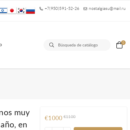
+7(950)591-52-26
nostalgiasu@mail.ru
0
o
inos muy
€1100
€1000
año, en