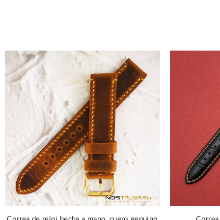
Correa de reloj hecha a mano, cuero genuino
Correa