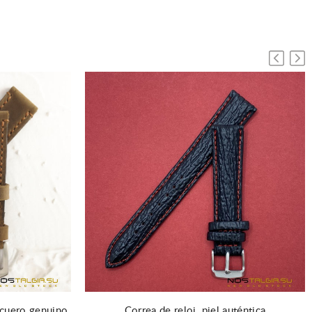
 cuero genuino
Correa de reloj, piel auténtica