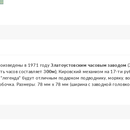
произведены в 1971 году
Златоустовским
часовым
заводом
(
ь часов составляет 3
00м)
, Кировский механизм на 17-ти р
 "легенда" будут отличным подарком подводнику, моряку, в
бочка. Размеры: 78 мм х 78 мм (ширина с заводной головко