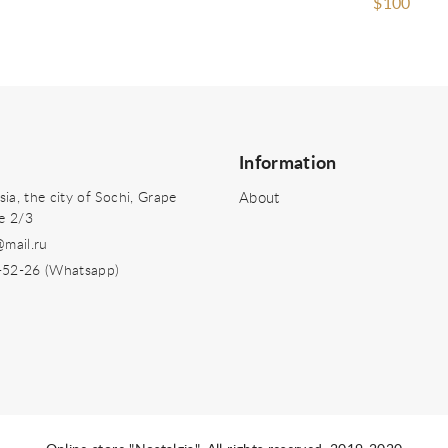
$100
Information
a, the city of Sochi, Grape
About
se 2/3
@mail.ru
-52-26 (Whatsapp)