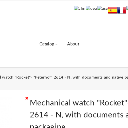
Catalog
About
 watch "Rocket"- "Peterhof" 2614 - N, with documents and native p
Mechanical watch "Rocket"
2614 - N, with documents 
packaging