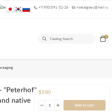
+7(950)591-52-26
nostalgiasu@mail.ru
0
ackaging
- "Peterhof"
$100
and native
Add to cart