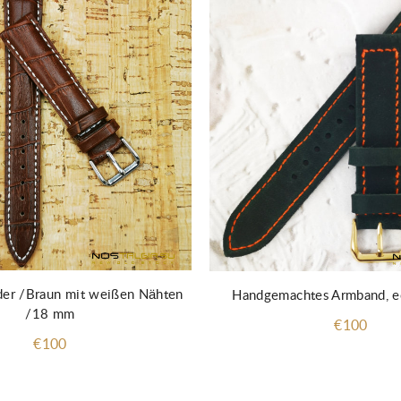
er /Braun mit weißen Nähten
Handgemachtes Armband, e
/18 mm
€100
€100