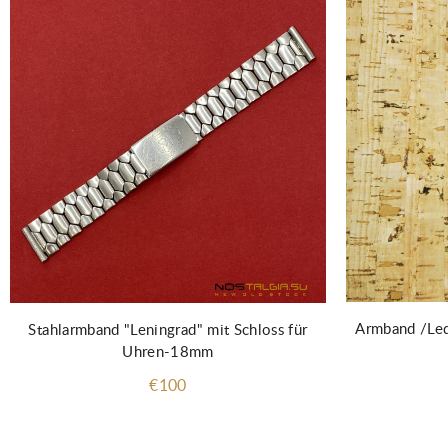
Armband /Led
Stahlarmband "Leningrad" mit Schloss für
Uhren-18mm
€100