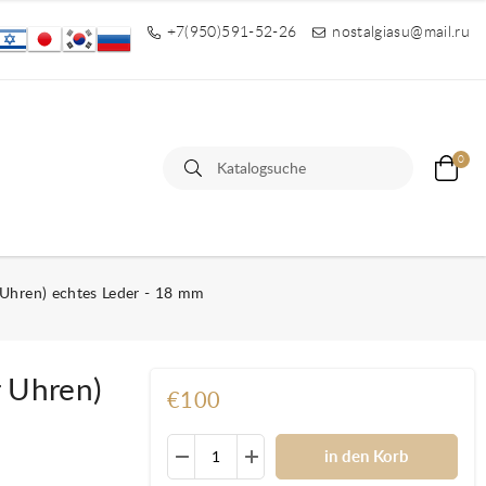
+7(950)591-52-26
nostalgiasu@mail.ru
0
 Uhren) echtes Leder - 18 mm
r Uhren)
€100
in den Korb