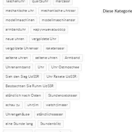
Taschenuhr
quarzsuhr
marcassr
mechanische uhr
mechanische uhrcssr
Diese Kategorie
modellmaschinen
modellmaschinenssr
armbanduhr
наручныечасыссср
neue uhren
vergoldete Uhr
vergoldete Uhrenssr
raketenassr
seltene uhren
seltene uhren
Armband
Uhrenarmband
Uhr
Uhr Ostmoschee
Sieh den Sieg UdSSR
Uhr Rakete UdSSR
Beobachten Sie Ruhm UdSSR
stündlich nach Osten
Stundenostoksssr
schau zu
uhrzim
watchzimsssr
Uhrengehäuse
stündlichssssssr
eine Stunde lang
Stundenblitz