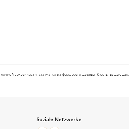
личной сохранности: статуэтки из фарфора и дерева, бюсты выдающих
Soziale Netzwerke