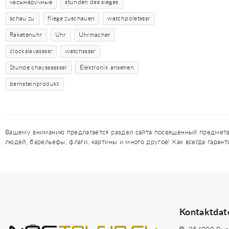
часынаручные
stunden des sieges
schau zu
fliege zuschauen
watchpoletsssr
Raketenuhr
Uhr
Uhrmacher
clockslavassssr
watchssssr
Stunde chayssassssr
Elektronik ansehen
bernsteinprodukt
Вашему вниманию предлагается раздел сайта посвященный предметам
людей, барельефы, флаги, картины и много другое! Как всегда гаран
Kontaktdat