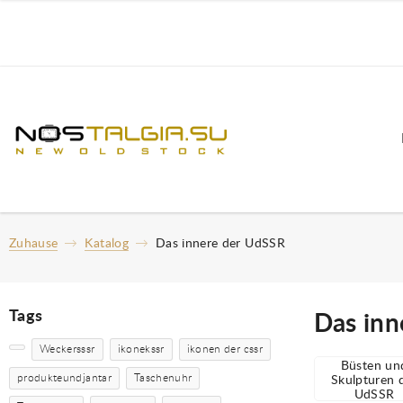
Zuhause
Katalog
Das innere der UdSSR
Tags
Das inn
Weckersssr
ikonekssr
ikonen der cssr
Büsten un
produkteundjantar
Taschenuhr
Skulpturen 
UdSSR