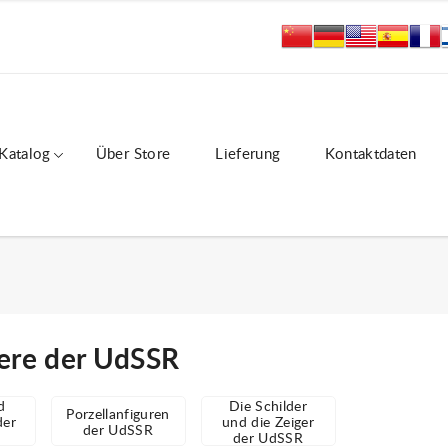
Katalog
Über Store
Lieferung
Kontaktdaten
ere der UdSSR
d
Die Schilder
Porzellanfiguren
der
und die Zeiger
der UdSSR
der UdSSR