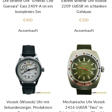
Die seltene Uhr "Ernesto Che
Extrem seltene Uhr Vostok
Guevara" East 2409-A ist ein
2209 UdSSR im schlanken
komplettes Set
Gehäuse
€400
€200
Ausverkauft
Ausverkauft
Vostok (Wostok) Uhr mit
Mechanische Uhr Vostok
Sekundenzeiger, Produktion
2416 UdSSR "Fass" in