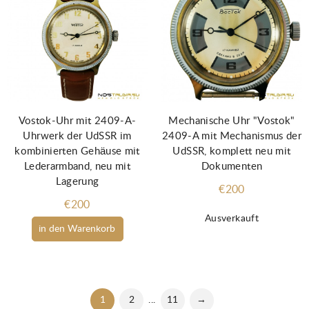
Vostok-Uhr mit 2409-A-
Mechanische Uhr "Vostok"
Uhrwerk der UdSSR im
2409-A mit Mechanismus der
kombinierten Gehäuse mit
UdSSR, komplett neu mit
Lederarmband, neu mit
Dokumenten
Lagerung
€200
€200
Ausverkauft
in den Warenkorb
1
2
...
11
→