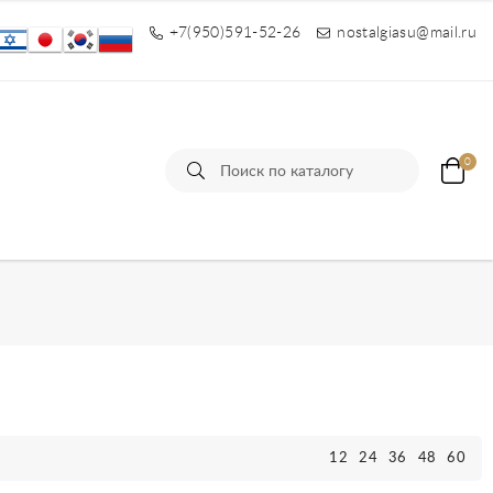
+7(950)591-52-26
nostalgiasu@mail.ru
0
ы
12
24
36
48
60