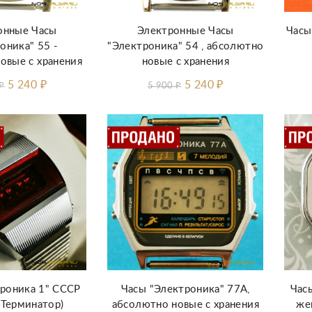
онные Часы
Электронные Часы
Часы
оника" 55 -
"Электроника" 54 , абсолютно
овые с хранения
новые с хранения
5 240
₽
5 240
₽
₽
5 900
₽
троника 1" СССР
Часы "Электроника" 77А,
Час
(Терминатор)
абсолютно новые с хранения
же