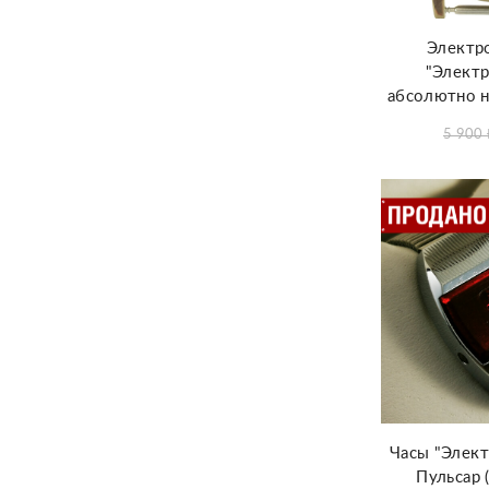
Электр
"Электр
абсолютно н
5 900
Часы "Элек
Пульсар 