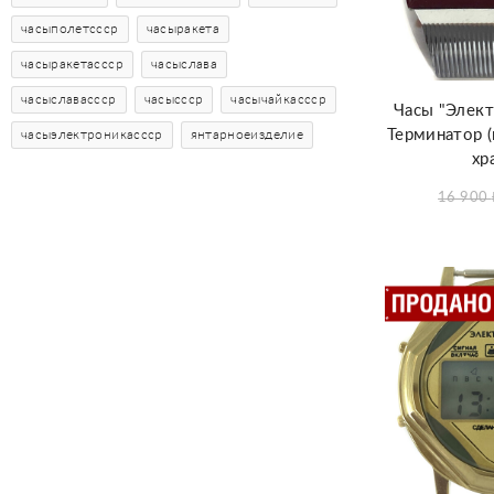
часыполетссср
часыракета
часыракетассср
часыслава
часыславассср
часыссср
часычайкассср
Часы "Элек
Терминатор (
часыэлектроникассср
янтарноеизделие
хр
16 900