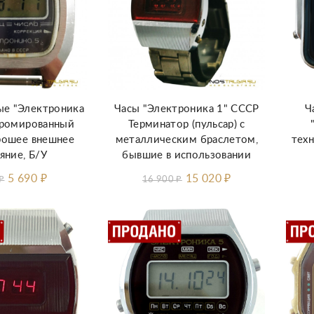
ые "Электроника
Часы "Электроника 1" СССР
Ч
 хромированный
Терминатор (пульсар) с
орошее внешнее
металлическим браслетом,
техн
яние, Б/У
бывшие в использовании
5 690
₽
15 020
₽
₽
16 900
₽