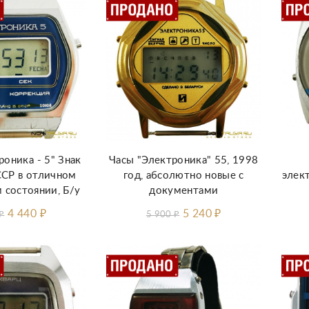
роника - 5" Знак
Часы "Электроника" 55, 1998
ССР в отличном
год, абсолютно новые с
элек
 состоянии, Б/у
документами
4 440
₽
5 240
₽
₽
5 900
₽