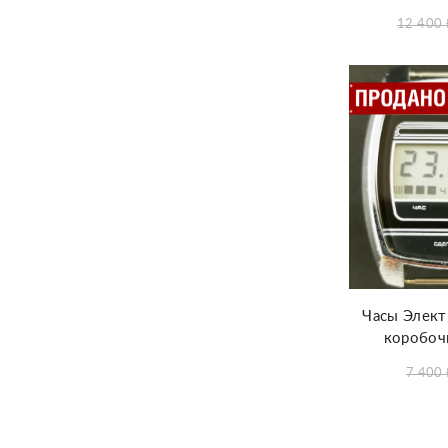
12 400
Часы Элект
коробоч
7 400