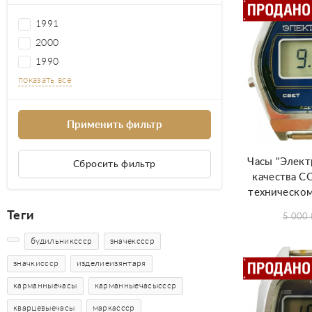
1991
2000
1990
показать все
Часы "Элект
Сбросить фильтр
качества С
техническом
Теги
5 000
будильникссср
значекссср
значкиссср
изделиеизянтаря
карманныечасы
карманныечасыссср
кварцевыечасы
маркассср