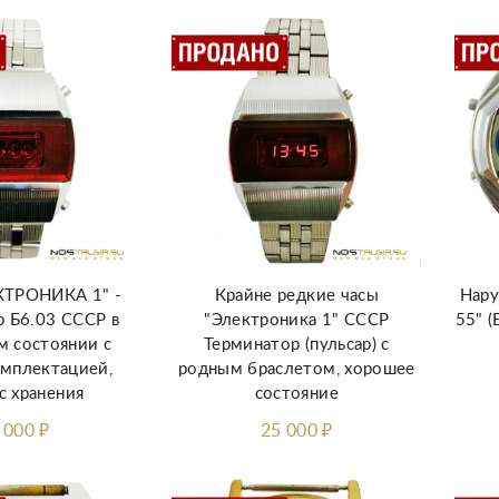
КТРОНИКА 1" -
Крайне редкие часы
Нару
р Б6.03 СССР в
"Электроника 1" СССР
55" (
 состоянии с
Терминатор (пульсар) с
мплектацией,
родным браслетом, хорошее
с хранения
состояние
 000
₽
25 000
₽