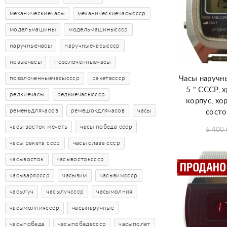
механическиечасы
механическиечасыссср
модельмашины
модельмашиныссср
наручныечасы
наручныечасыссср
новыечасы
позолоченныечасы
Часы наручн
позолоченныечасыссср
ракетассср
5 " СССР,
редкиечасы
редкиечасыссср
корпус, х
ременьдлячасов
ремешокдлячасов
часы
состо
часы восток мечеть
часы победа ссср
6 400
часы ракета ссср
часы слава ссср
часывосток
часывостокссср
часызаряссср
часызим
часызимссср
часылуч
часылучссср
часымолния
часымолнияссср
часынаручные
часыпобеда
часыпобедассср
часыполет