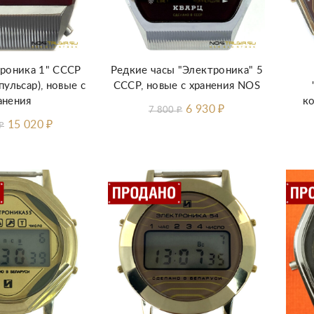
троника 1" СССР
Редкие часы "Электроника" 5
пульсар), новые с
СССР, новые с хранения NOS
анения
к
6 930
₽
7 800
₽
15 020
₽
₽