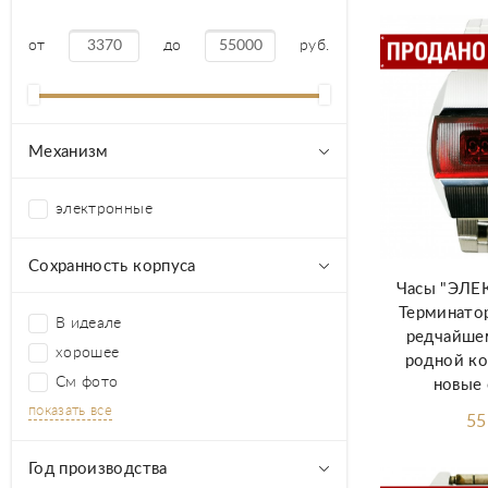
от
до
руб.
Механизм
электронные
Сохранность корпуса
Часы "ЭЛЕ
Терминато
В идеале
редчайшем
хорошее
родной ко
См фото
новые 
показать все
55
Год производства