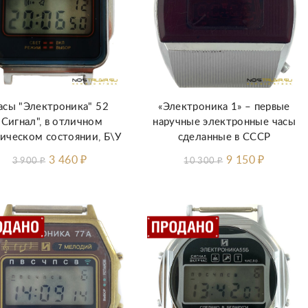
асы "Электроника" 52
«Электроника 1» – первые
"Сигнал", в отличном
наручные электронные часы
ическом состоянии, Б\У
сделанные в СССР
3 460
₽
9 150
₽
3 900
₽
10 300
₽