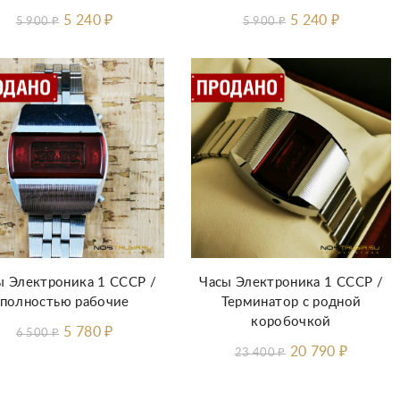
5 240
₽
5 240
₽
5 900
₽
5 900
₽
ы Электроника 1 СССР /
Часы Электроника 1 СССР /
полностью рабочие
Терминатор с родной
коробочкой
5 780
₽
6 500
₽
20 790
₽
23 400
₽