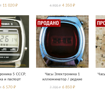
11 020
₽
4 350
₽
₽
4 900
₽
роника 5 СССР,
Часы Электроника 1
Час
ка и паспорт
иллюминатор / редкие
6 570
₽
6 850
₽
₽
7 700
₽