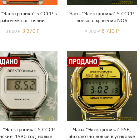
 "Электроника" 5 СССР в
Часы "Электроника" 5 СССР,
рабочем состоянии
новые с хранения NOS
3 370
₽
8 710
₽
3 800
₽
9 800
₽
ы "Электроника" 5 СССР
Часы "Электроника" 55Б,
нские, 1990 год, новые
абсолютно новые в упаковке