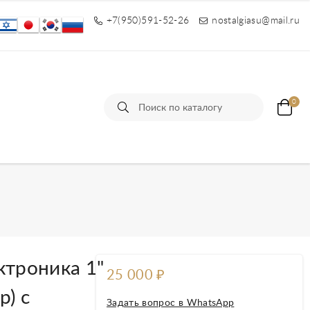
+7(950)591-52-26
nostalgiasu@mail.ru
0
ы
ктроника 1"
25 000
₽
) с
Задать вопрос в WhatsApp