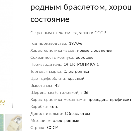
родным браслетом, хоро
состояние
С красным стеклом, сделано в СССР
Год производства:
1970-е
Характеристика часов:
новые с хранения
Сохранность корпуса:
хорошее
Производитель:
ЭЛЕКТРОНИКА 1
Торговая марка:
Электроника
Цвет циферблата:
красный
Высота мм:
43
Ширина мм (с головкой) :
36
Характеристика механизма:
проведена профилак
Коробка:
Есть
Дополнительно:
С браслетом
Механизм:
электронные
Страна:
СССР