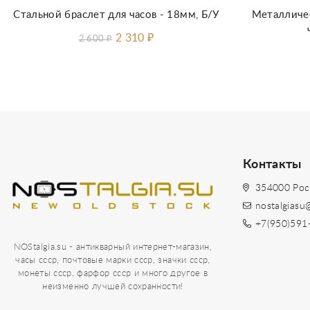
Стальной браслет для часов - 18мм, Б/У
Металличес
2 310
₽
2 600
₽
Контакты
354000 Рос
nostalgiasu
+7(950)591
NOStalgia.su - антикварный интернет-магазин,
часы ссср, почтовые марки ссср, значки ссср,
монеты ссср, фарфор ссср и много другое в
неизменно лучшей сохранности!