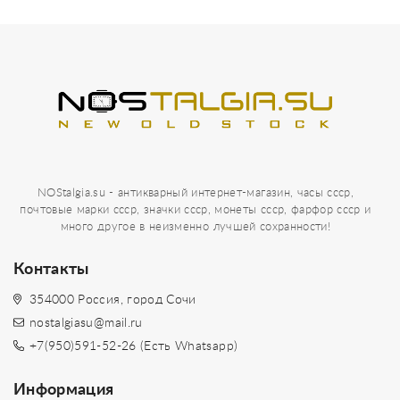
NOStalgia.su - антикварный интернет-магазин, часы ссср,
почтовые марки ссср, значки ссср, монеты ссср, фарфор ссср и
много другое в неизменно лучшей сохранности!
Контакты
354000 Россия, город Сочи
nostalgiasu@mail.ru
+7(950)591-52-26 (Есть Whatsapp)
Информация