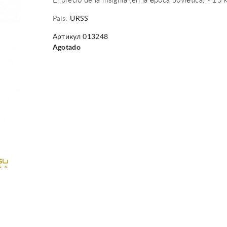
El precio de la insignia (en la época Soviética) - 15
Pais:
URSS
Артикул 013248
Agotado