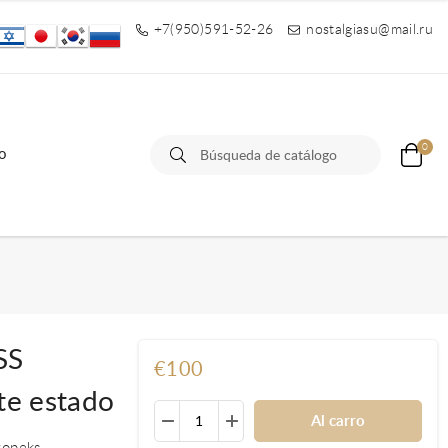
+7(950)591-52-26
nostalgiasu@mail.ru
0
o
SS
€100
e estado
Al carro