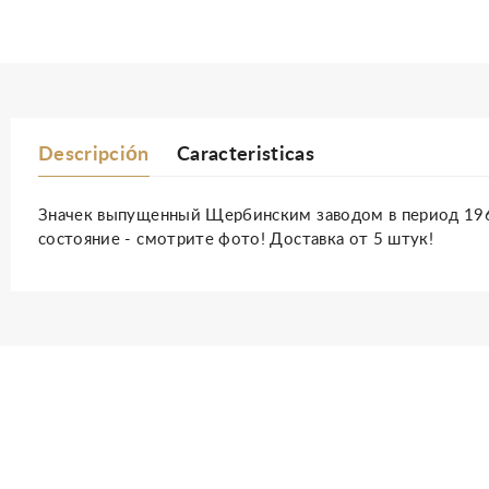
Descripción
Caracteristicas
Значек выпущенный Щербинским заводом в период 1965 
состояние - смотрите фото! Доставка от 5 штук!