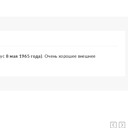
тус
8
мая
1965
года)
. Очень хорошее внешнее