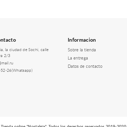
ontacto
Informacion
, la ciudad de Sochi, calle
Sobre la tienda
ya 2/3
La entrega
@mail.ru
Datos de contacto
-52-26(Whatsapp)
Tienda online "Nostalgia". Todos los derechos reservados 2019-2020