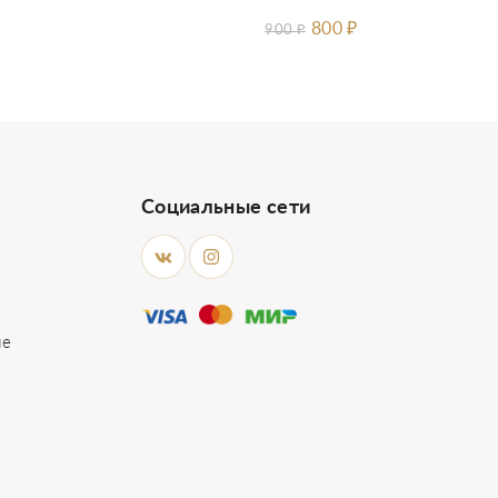
800
₽
900
₽
Социальные сети
ие