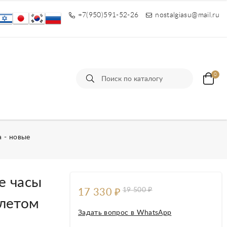
+7(950)591-52-26
nostalgiasu@mail.ru
0
ы
 - новые
е часы
19 500
₽
17 330
₽
слетом
Задать вопрос в WhatsApp