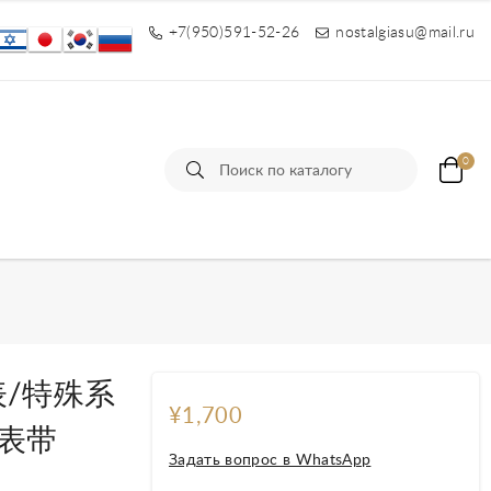
+7(950)591-52-26
nostalgiasu@mail.ru
0
腕表/特殊系
¥1,700
表带
Задать вопрос в WhatsApp