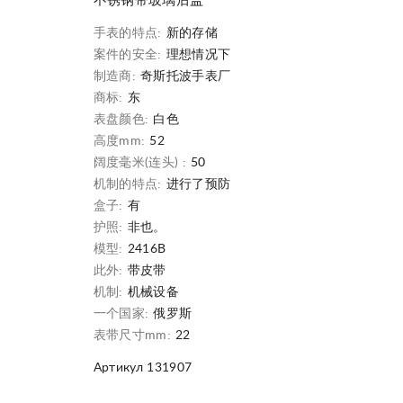
不锈钢带玻璃后盖
手表的特点:
新的存储
案件的安全:
理想情况下
制造商:
奇斯托波手表厂
商标:
东
表盘颜色:
白色
高度mm:
52
阔度毫米(连头) :
50
机制的特点:
进行了预防
盒子:
有
护照:
非也。
模型:
2416B
此外:
带皮带
机制:
机械设备
一个国家:
俄罗斯
表带尺寸mm:
22
Артикул 131907