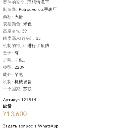
案件的安全:
理想情况下
制造商:
Petrodvorets手表厂
商标:
火箭
表盘颜色:
米色
高度mm:
39
阔度毫米(连头) :
35
机制的特点:
进行了预防
盒子:
有
护照:
非也。
模型:
2209
此外:
罕见
机制:
机械设备
一个国家:
苏联
Артикул 121814
缺货
¥13,600
Задать вопрос в WhatsApp