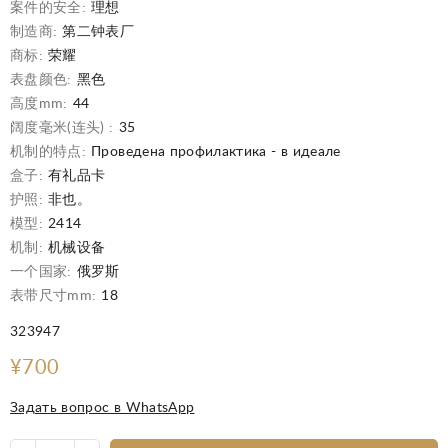
案件的安全:
理想
制造商:
第二钟表厂
商标:
荣耀
表盘颜色:
黑色
高度mm:
44
阔度毫米(连头) :
35
机制的特点:
Проведена профилактика - в идеале
盒子:
有礼品卡
护照:
非也。
模型:
2414
机制:
机械设备
一个国家:
俄罗斯
表带尺寸mm:
18
323947
¥700
Задать вопрос в WhatsApp