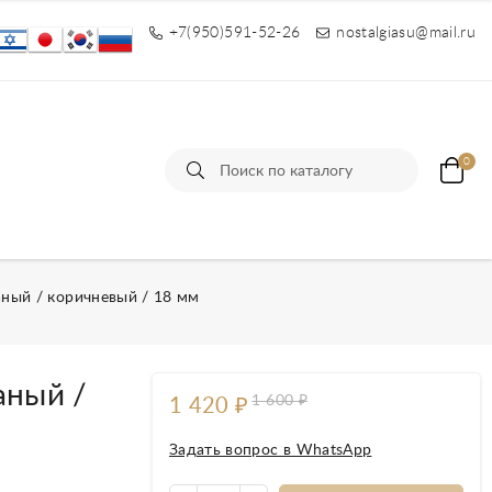
+7(950)591-52-26
nostalgiasu@mail.ru
0
ы
аный / коричневый / 18 мм
аный /
1 600
₽
1 420
₽
Задать вопрос в WhatsApp