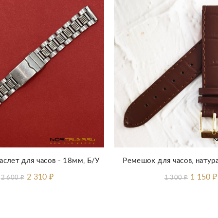
Добавить в корзину
аслет для часов - 18мм, Б/У
Ремешок для часов, натур
2 310
₽
1 150
₽
2 600
₽
1 300
₽