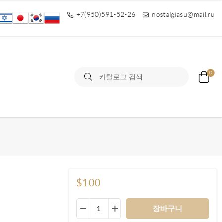
+7(950)591-52-26
nostalgiasu@mail.ru
0
$100
장바구니