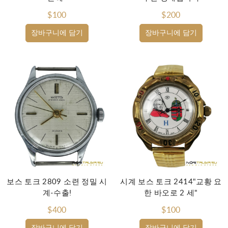
$100
$200
장바구니에 담기
장바구니에 담기
보스 토크 2809 소련 정밀 시
시계 보스 토크 2414"교황 요
계-수출!
한 바오로 2 세"
$400
$100