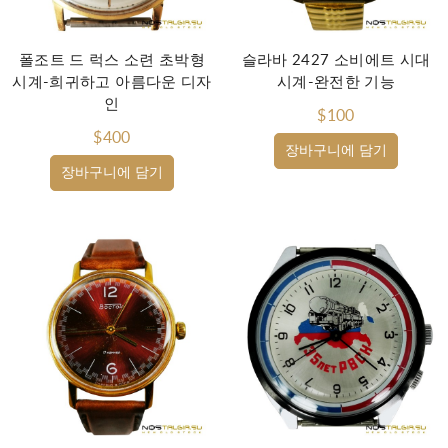
폴조트 드 럭스 소련 초박형
슬라바 2427 소비에트 시대
시계-희귀하고 아름다운 디자
시계-완전한 기능
인
$100
$400
장바구니에 담기
장바구니에 담기