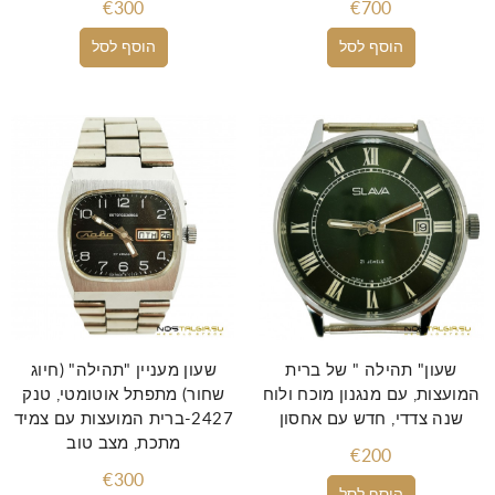
€300
€700
הוסף לסל
הוסף לסל
שעון" תהילה " של ברית
שעון מעניין "תהילה" (חיוג
המועצות, עם מנגנון מוכח ולוח
שחור) מתפתל אוטומטי, טנק
שנה צדדי, חדש עם אחסון
2427-ברית המועצות עם צמיד
מתכת, מצב טוב
€200
€300