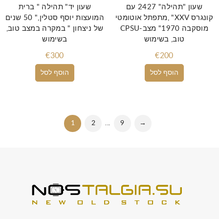
שעון "תהילה" 2427 עם
שעון יד" תהילה " ברית
מתפתל אוטומטי, "XXV קונגרס
המועצות יוסף סטלין," 50 שנים
CPSU-מוסקבה 1970" מצב
של ניצחון " במקרה במצב טוב,
טוב, בשימוש
בשימוש
€300
€200
הוסף לסל
הוסף לסל
1
2
...
9
→