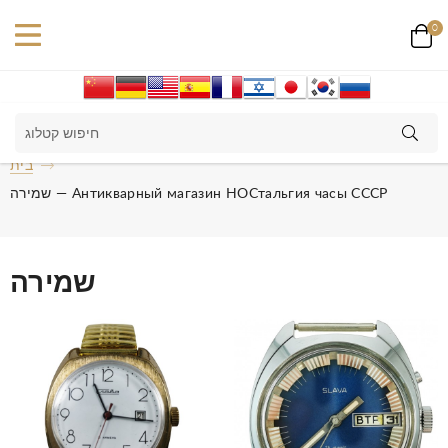
0
בית
שמירה — Антикварный магазин НОСтальгия часы СССР
שמירה