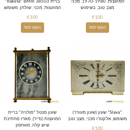
המועצות, 1970-1980, מכני,
"Raketa" BMm 38503 ברית
מצב טוב, בשימוש
המועצות, מכני, שולחן, משומש
€100
€100
הוסף לסל
הוסף לסל
שעון (שעון מעורר) "Slava",
שעון מנטל "מולניה" ברית
משומש, אלקטרו מכני, מצב טוב
המועצות (נדיר), מארז מחתיכת
שיש קלה, מאחסון
€100