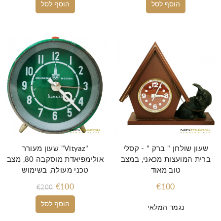
הוסף לסל
הוסף לסל
שעון שולחן " ברק " - קסלי
שעון מעורר "Vityaz"
ברית המועצות מכאני, במצב
אולימפיאדת מוסקבה 80, מצב
טוב מאוד
טכני מעולה, בשימוש
€100
€100
€200
הוסף לסל
נגמר המלאי