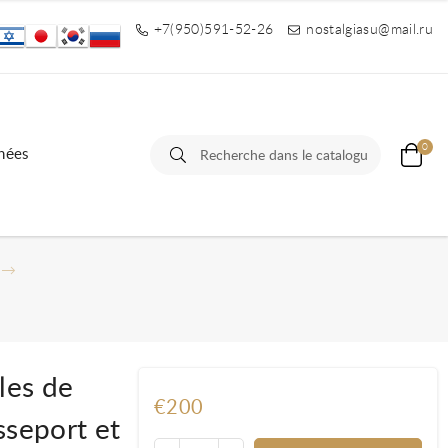
+7(950)591-52-26
nostalgiasu@mail.ru
0
nées
les de
€200
seport et