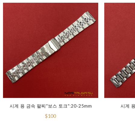
장바구니에 담기
시계 용 금속 팔찌"보스 토크":20-25mm
시계 용
$100