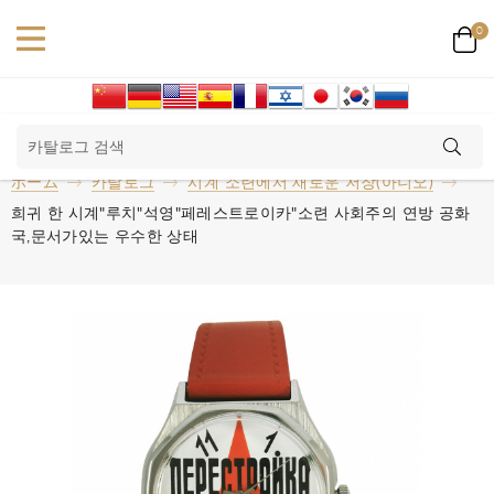
0
ホーム
카탈로그
시계 소련에서 새로운 저장(아니오)
희귀 한 시계"루치"석영"페레스트로이카"소련 사회주의 연방 공화
국,문서가있는 우수한 상태