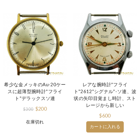
希少な金メッキのAu-20ケー
レアな腕時計"フライ
スに超薄型腕時計"フライ
ト"2612"シグナル"-ソ連、波
ト"デラックスソ連
状の矢印目覚まし時計、スト
レージから新しい
$200
$300
$600
在庫切れ
カートに入れる