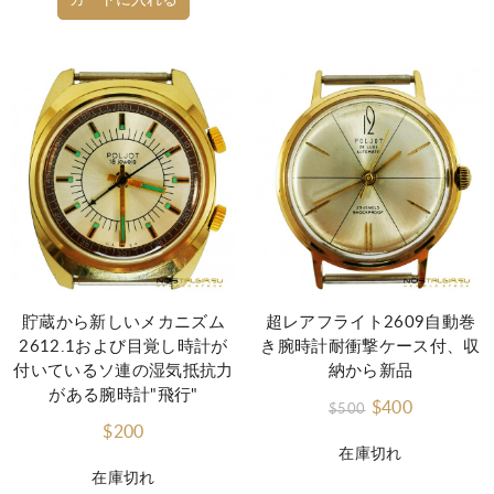
カートに入れる
貯蔵から新しいメカニズム
超レアフライト2609自動巻
2612.1および目覚し時計が
き腕時計耐衝撃ケース付、収
付いているソ連の湿気抵抗力
納から新品
がある腕時計"飛行"
$400
$500
$200
在庫切れ
在庫切れ