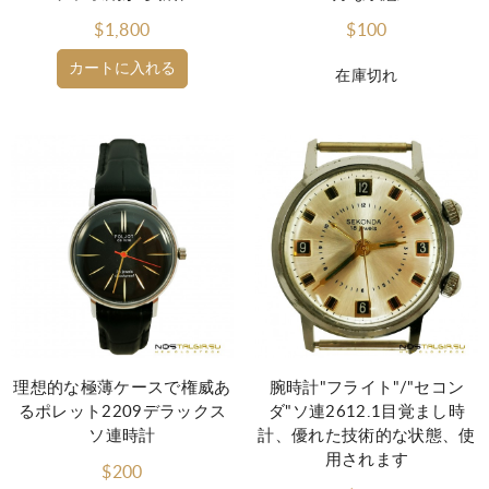
$1,800
$100
カートに入れる
在庫切れ
理想的な極薄ケースで権威あ
腕時計"フライト"/"セコン
るポレット2209デラックス
ダ"ソ連2612.1目覚まし時
ソ連時計
計、優れた技術的な状態、使
用されます
$200