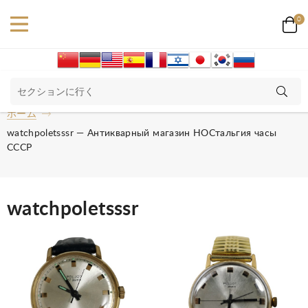
0
ホーム
watchpoletsssr — Антикварный магазин НОСтальгия часы
СССР
watchpoletsssr