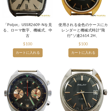
「Poljot」USSR2609-Nを見
使用される金色のケースにカ
る、ローマ数字、機械式、中
レンダーと機械式時計"飛
古
行"ソ連2614.2H、
$100
$100
カートに入れる
カートに入れる