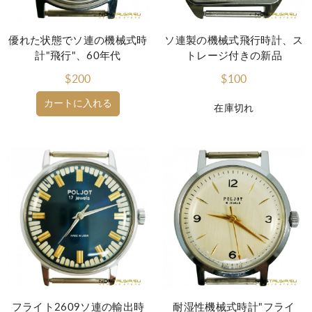
優れた状態でソ連の機械式時
ソ連製の機械式飛行時計、ス
計"飛行"、60年代
トレージ付きの新品
$200
$100
カートに入れる
在庫切れ
フライト2609ソ連の輸出時
耐湿性機械式時計"フライ