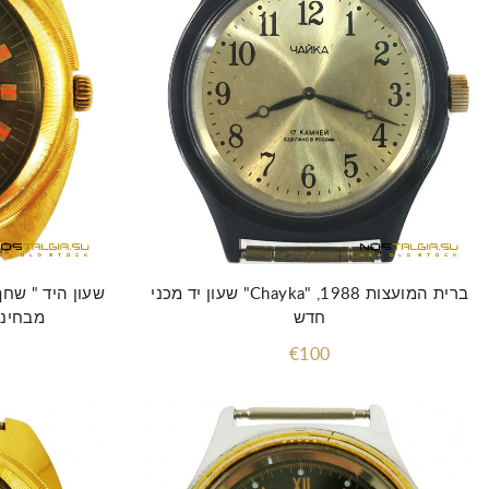
הוסף לסל
שעון יד מכני "Chayka" ברית המועצות 1988,
שעון היד " שחף
חדש
מבחינה
€100