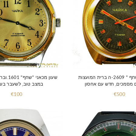
שעון נדיר" שחף " 2609-ה ברית המועצות
שעון מכאני
ם מסמכים, חדש עם אחסון
במצב טוב, לשעבר בש
€100
€500