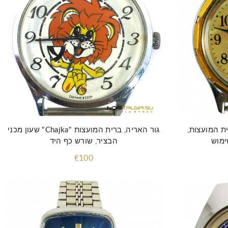
הוסף לסל
 "שחף" 1601.וברית המועצות,
שעון מכני "Chajka" גור האריה, ברית המועצות
ימוש
הבציר, שורש כף היד
€100