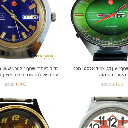
חף" עין דג, צמיד אלסטי מכני,
נדיר ביותר" שחף " קוורץ שעון 
מקורי, בשימוש
עם כפול לוח שנה במצב מצוין, 
€200
€100
€300
€200