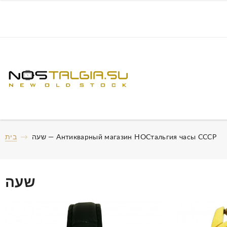
שעה — Антикварный магазин НОСтальгия часы СССР
בית
שעה