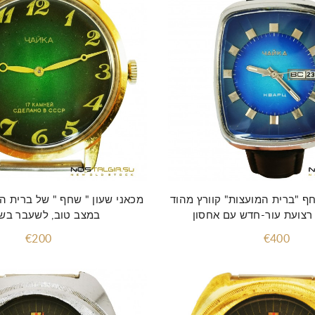
הוסף לסל
הוסף לסל
חף "ברית המועצות" קוורץ מהוד
מכאני שעון " שחף " של ברית המ
 רצועת עור-חדש עם אחסון
במצב טוב, לשעבר בש
€200
€400