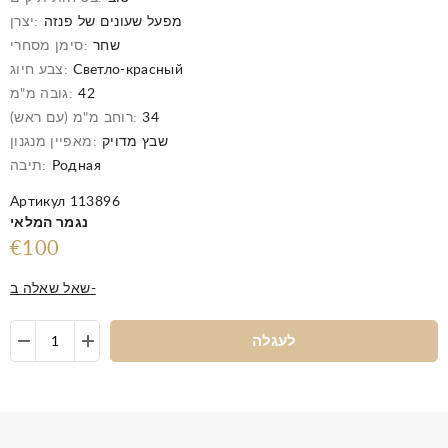
מפעל שעונים של פנזה
יצרן:
שחר
סימן מסחרי:
Светло-красный
צבע חיוג:
42
גובה מ"מ:
34
רוחב מ"מ (עם ראש):
שבץ מדויק
מאפיין מנגנון:
Родная
תיבה:
Артикул 113896
נגמר המלאי
€100
שאל שאלה ב-
לעגלה