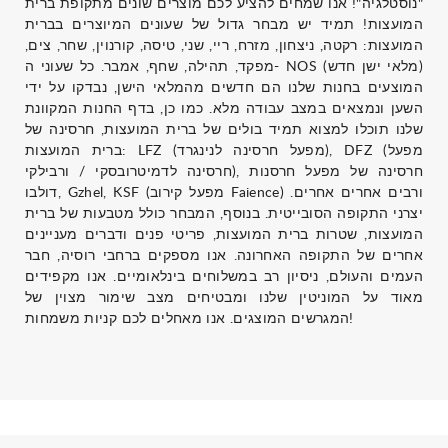
"נוסטלגיה"! אנו שמחים להציע לכם מוצרים שונים מתקופת ברית
המועצות! תמיד יש מבחר גדול של שעונים המיוצרים בברית
המועצות: רקטה, ניצחון, מזרח, ריי, שני, טיסה, קורנוין, שחר, צים,
מפקד, תהילה, שחף, אמבר. כל שעוני ה- NOS (מלאי ישן חדש)
המוצעים בחנות שלנו הם חדשים מהמלאי הישן, נבדקו על ידי
השען ונמצאים במצב עבודה מלא. כמו כן, בדף החנות המקוונת
שלנו תוכלו למצוא תמיד בולים של ברית המועצות, חרסינה של
ברית המועצות: LFZ (מפעל חרסינה לנינגרד), DFZ (מפעל
חרסינה לדמיטרובסקי / ורבילקי), חרסינה של מפעל חרסנות
דולבו, Gzhel, KSF (מפעל קירוב Faience) ורבים אחרים אחרים.
יצרני התקופה הסובייטית. בנוסף, המבחר כולל מטבעות של ברית
המועצות, שטרות ברית המועצות, פריטי פנים ודברים מעניינים
אחרים של התקופה האחרונה. אנו מספקים ברחבי רוסיה, חבר
העמים והעולם, ניסיון רב במשלוחים בינלאומיים. אנו מקפידים
מאוד על המוניטין שלנו ומבטיחים מצב שימור מצוין של
המגרשים המוצגים. אנו מאחלים לכם קניות משמחות!