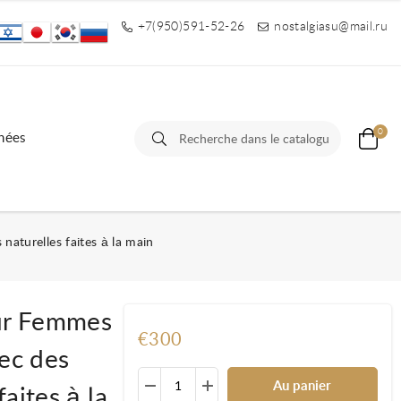
+7(950)591-52-26
nostalgiasu@mail.ru
0
nées
naturelles faites à la main
our Femmes
€300
vec des
Au panier
aites à la