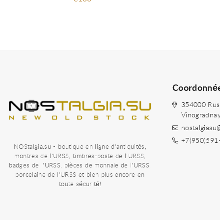
Coordonné
354000 Russi
Vinogradna
nostalgiasu
+7(950)591
NOStalgia.su - boutique en ligne d'antiquités,
montres de l'URSS, timbres-poste de l'URSS,
badges de l'URSS, pièces de monnaie de l'URSS,
porcelaine de l'URSS et bien plus encore en
toute sécurité!