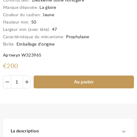
Constructeur:
Deuxième usine horlogère
Marque déposée:
La gloire
Couleur du cadran:
Jaune
Hauteur mm:
50
Largeur mm (avec tête):
47
Caractéristique du mécanisme:
Prophylaxie
Boîte:
Emballage d'origine
Артикул W323965
€200
Au panier
La description