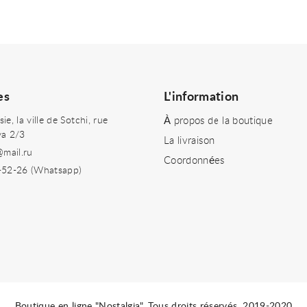
es
L'information
e, la ville de Sotchi, rue
À propos de la boutique
ya 2/3
La livraison
@mail.ru
Coordonnées
-52-26 (Whatsapp)
Boutique en ligne "Nostalgia". Tous droits réservés. 2019-2020