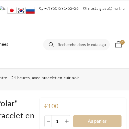
+7(950)591-52-26
nostalgiasu@mail.ru
0
nées
re - 24 heures, avec bracelet en cuir noir
olar"
€100
racelet en
Au panier