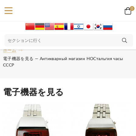
0
ホーム
電子機器を見る — Антикварный магазин НОСтальгия часы
СССР
電子機器を見る