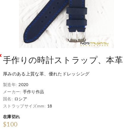
手作りの時計ストラップ、本革
厚みのある上質な革、優れたドレッシング
製造年:
2020
メーカー:
手作り作品
国名:
ロシア
ストラップサイズmm:
18
在庫切れ
$100