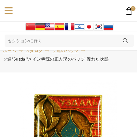
0
ホーム
カタログ
ソ連のバッジ
ソ連"Suzdal"メイン寺院の正方形のバッジ-優れた状態