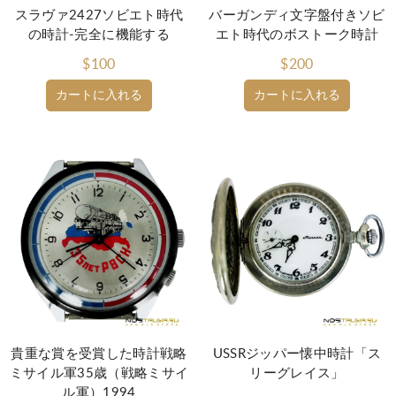
スラヴァ2427ソビエト時代
バーガンディ文字盤付きソビ
の時計-完全に機能する
エト時代のボストーク時計
$100
$200
カートに入れる
カートに入れる
貴重な賞を受賞した時計戦略
USSRジッパー懐中時計「ス
ミサイル軍35歳（戦略ミサイ
リーグレイス」
ル軍）1994