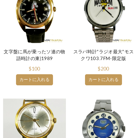
文字盤に馬が乗ったソ連の物
スラバ時計"ラジオ最大"モス
語時計の東|1989
クワ103.7FM-限定版
$100
$200
カートに入れる
カートに入れる