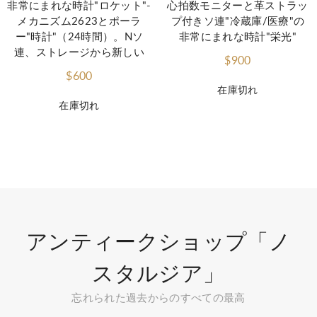
非常にまれな時計"ロケット"-
心拍数モニターと革ストラッ
メカニズム2623とポーラ
プ付きソ連"冷蔵庫/医療"の
ー"時計"（24時間）。Nソ
非常にまれな時計"栄光"
連、ストレージから新しい
$900
$600
在庫切れ
在庫切れ
アンティークショップ「ノ
スタルジア」
忘れられた過去からのすべての最高