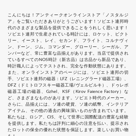
こんにちは！アンティークオンラインストア「ノスタルジ
ア」をご覧いただきありがとうございます！ソビエト連邦時
代のさまざまな製品を提供できることをうれしく思います！
ソビエト連邦で生産されている時計には、ロケット、ビクト
リー、イースト、レイ、セカンド、フライト、コルナヴィ
ン、ドーン、ジム、コマンダー、グローリー、シーガル、ア
ンバーなど、常に豊富な品揃えがあります。当店で提供され
ているすべてのNOS時計（新古品）は古品から新品であり、
時計職人によってテストされ、完全な作動状態にあります。
また、オンラインストアのページには、ソビエト連邦の切
手、ソビエト連邦の磁器：LFZ（レニングラード磁器工場）、
DFZ（ドミトロフスキー磁器工場/ヴェルビルキ）、ドゥレボ
磁器工場の磁器、Gzhel、KSF（Kirov Faience Factory）な
ど、さまざまなものがあります。ソビエト時代のメーカー。
さらに、品揃えには、ソ連の硬貨、ソ連の紙幣、インテリア
アイテム、その他の過去の興味深いものが含まれています。
私たちは、ロシア、CIS、そして世界に国際配送の豊富な経験
を提供します。私たちは評判に細心の注意を払い、提示され
たロットの保全の優れた状態を保証します。楽しいお買い物